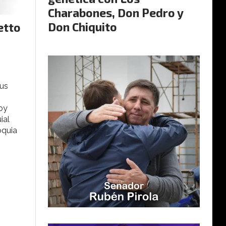
Charabones, Don Pedro y
Don Chiquito
etto
6
Sus
hoy
ial
oquia
.