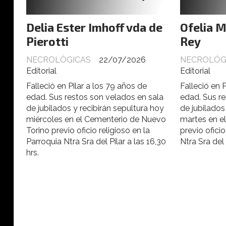
Delia Ester Imhoff vda de
Ofelia M
Pierotti
Rey
NECROLÓGICAS
22/07/2026
NECROLÓG
Editorial
Editorial
Falleció en Pilar a los 79 años de
Falleció en 
edad. Sus restos son velados en sala
edad. Sus re
de jubilados y recibirán sepultura hoy
de jubilados
miércoles en el Cementerio de Nuevo
martes en e
Torino previo oficio religioso en la
previo oficio
Parroquia Ntra Sra del Pilar a las 16,30
Ntra Sra del 
hrs.