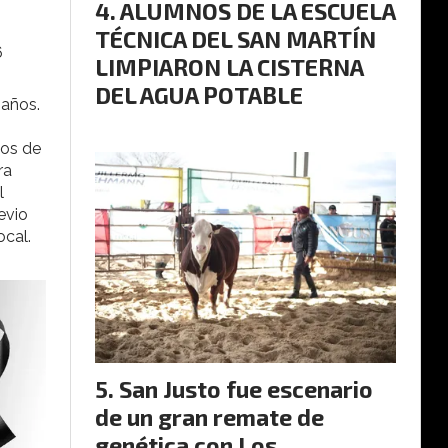
ALUMNOS DE LA ESCUELA
TÉCNICA DEL SAN MARTÍN
6
LIMPIARON LA CISTERNA
DEL AGUA POTABLE
 años.
dos de
ra
l
evio
ocal.
San Justo fue escenario
de un gran remate de
genética con Los