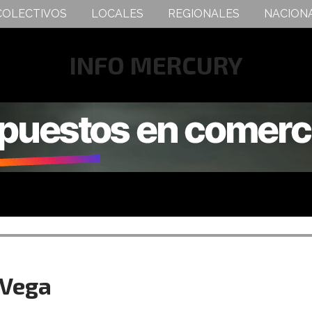
COLECTIVOS
LOCALES
REGIONALES
NACION
INFO MERCURY
 Vega