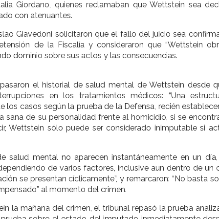
alia Giordano, quienes reclamaban que Wettstein sea dec
nado con atenuantes.
lao Giavedoni solicitaron que el fallo del juicio sea confir
etensión de la Fiscalía y consideraron que “Wettstein ob
endo dominio sobre sus actos y las consecuencias.
asaron el historial de salud mental de Wettstein desde q
terrupciones en los tratamientos médicos: “Una estruct
e los casos según la prueba de la Defensa, recién establece
sana de su personalidad frente al homicidio, si se encontr
cir, Wettstein sólo puede ser considerado inimputable si a
e salud mental no aparecen instantáneamente en un día,
s dependiendo de varios factores, inclusive aun dentro de un
ción se presentan cíclicamente”, y remarcaron: “No basta so
ompensado” al momento del crimen.
 la mañana del crimen, el tribunal repasó la prueba analiz
la prueba sobre el estado del imputado inmediatamente des