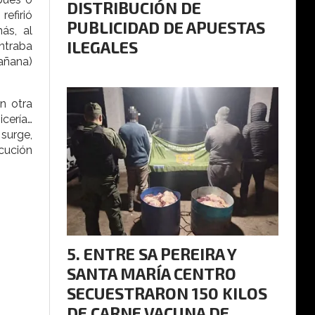
DISTRIBUCIÓN DE
refirió
PUBLICIDAD DE APUESTAS
ás, al
ILEGALES
ontraba
añana)
n otra
icería…
surge,
ecución
ENTRE SA PEREIRA Y
SANTA MARÍA CENTRO
SECUESTRARON 150 KILOS
DE CARNE VACUNA DE