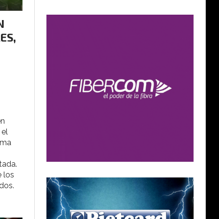
N
ES,
en
 el
uma
tada.
e los
dos.