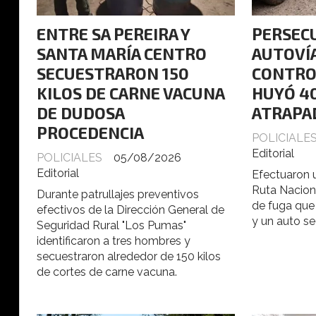
ENTRE SA PEREIRA Y
PERSECU
SANTA MARÍA CENTRO
AUTOVÍA
SECUESTRARON 150
CONTROL
KILOS DE CARNE VACUNA
HUYÓ 40
DE DUDOSA
ATRAPA
PROCEDENCIA
POLICIALE
Editorial
POLICIALES
05/08/2026
Editorial
Efectuaron u
Ruta Nacion
Durante patrullajes preventivos
de fuga que
efectivos de la Dirección General de
y un auto s
Seguridad Rural "Los Pumas"
identificaron a tres hombres y
secuestraron alrededor de 150 kilos
de cortes de carne vacuna.