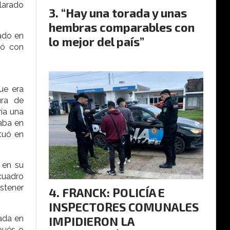
larado
“Hay una torada y unas
hembras comparables con
mado en
lo mejor del país”
ró con
ue era
ura de
ría una
aba en
ctuó en
 en su
 cuadro
stener
FRANCK: POLICÍA E
INSPECTORES COMUNALES
ada en
IMPIDIERON LA
pués o