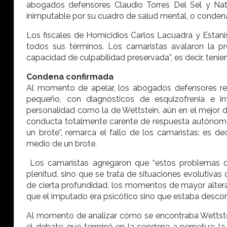
abogados defensores Claudio Torres Del Sel y Nat
inimputable por su cuadro de salud mental, o conde
Los fiscales de Homicidios Carlos Lacuadra y Estanis
todos sus términos. Los camaristas avalaron la pr
capacidad de culpabilidad preservada”, es decir, teni
Condena confirmada
Al momento de apelar, los abogados defensores rep
pequeño, con diagnósticos de esquizofrenia e in
personalidad como la de Wettstein, aún en el mejor d
conducta totalmente carente de respuesta autónoma 
un brote”, remarca el fallo de los camaristas; es de
medio de un brote.
Los camaristas agregaron que “estos problemas d
plenitud, sino que se trata de situaciones evolutiva
de cierta profundidad, los momentos de mayor altera
que el imputado era psicótico sino que estaba desc
Al momento de analizar cómo se encontraba Wettstein
el debate, que terminó en la condena a perpetua: 