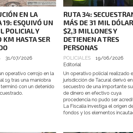
CIÓN EN LA
RUTA 34: SECUESTRA
 19: ESQUIVÓ UN
MÁS DE 31 MIL DÓLAR
 POLICIAL Y
$2,3 MILLONES Y
 KM HASTA SER
DETIENEN A TRES
DO
PERSONAS
S
31/07/2026
POLICIALES
19/06/2026
Editorial
n operativo cerrojo en la
Un operativo policial realizado 
al 19 tras una maniobra
jurisdicción de Tacural derivó en
 terminó con un detenido
secuestro de una importante s
ecuestrado.
de dinero en efectivo cuya
procedencia no pudo ser acredi
La Fiscalía investiga el origen d
fondos y los elementos incauta