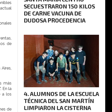
nibles
SECUESTRARON 150 KILOS
 actual
DE CARNE VACUNA DE
DUDOSA PROCEDENCIA
onales
entas,
tos de
Aires,
es más
. En la
ALUMNOS DE LA ESCUELA
 a los
TÉCNICA DEL SAN MARTÍN
LIMPIARON LA CISTERNA
ones de