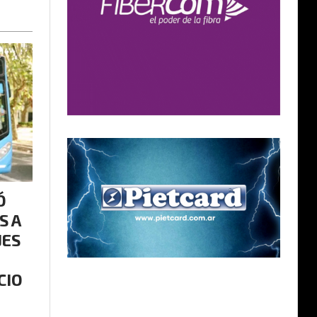
Ó
S A
JES
CIO