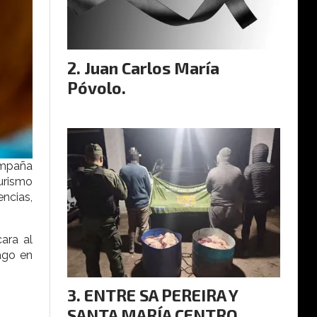
Juan Carlos María
Póvolo.
ampaña
urismo
encias,
cara al
ago en
ENTRE SA PEREIRA Y
SANTA MARÍA CENTRO