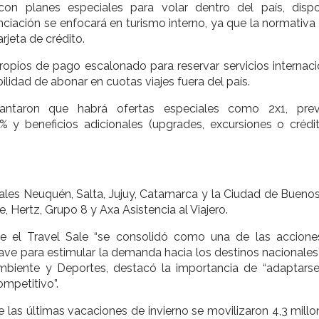
on planes especiales para volar dentro del país, dispo
nciación se enfocará en turismo interno, ya que la normativa
rjeta de crédito.
opios de pago escalonado para reservar servicios internaci
bilidad de abonar en cuotas viajes fuera del país.
antaron que habrá ofertas especiales como 2x1, prev
 y beneficios adicionales (upgrades, excursiones o crédi
les Neuquén, Salta, Jujuy, Catamarca y la Ciudad de Buenos 
Hertz, Grupo 8 y Axa Asistencia al Viajero.
ue el Travel Sale “se consolidó como una de las accion
ave para estimular la demanda hacia los destinos nacionales”
 Ambiente y Deportes, destacó la importancia de “adaptarse
mpetitivo”.
e las últimas vacaciones de invierno se movilizaron 4,3 mill